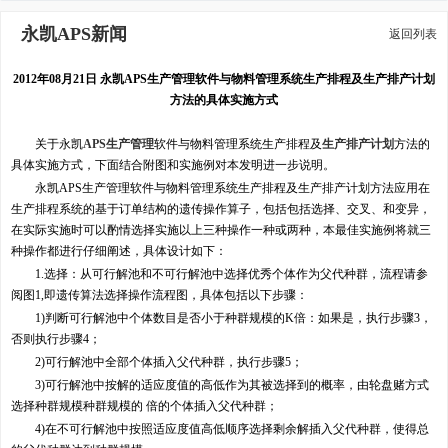
永凯APS新闻
返回列表
2012年08月21日 永凯APS生产管理软件与物料管理系统生产排程及生产排产计划
方法的具体实施方式
关于永凯
APS生产管理
软件与物料管理系统生产排程及
生产排产计划
方法的
具体实施方式，下面结合附图和实施例对本发明进一步说明。
永凯APS生产管理软件与物料管理系统生产排程及生产排产计划方法应用在
生产排程系统的基于订单结构的遗传操作算子，包括包括选择、交叉、和变异，
在实际实施时可以酌情选择实施以上三种操作一种或两种，本最佳实施例将就三
种操作都进行仔细阐述，具体设计如下：
1.选择：从可行解池和不可行解池中选择优秀个体作为父代种群，流程请参
阅图1,即遗传算法选择操作流程图，具体包括以下步骤：
1)判断可行解池中个体数目是否小于种群规模的K倍：如果是，执行步骤3，
否则执行步骤4；
2)可行解池中全部个体插入父代种群，执行步骤5；
3)可行解池中按解的适应度值的高低作为其被选择到的概率，由轮盘赌方式
选择种群规模种群规模的 倍的个体插入父代种群；
4)在不可行解池中按照适应度值高低顺序选择剩余解插入父代种群，使得总