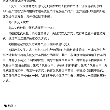
的父代种群达到种群规模。
2.交叉：父代种群之间进行交叉操作生成子代种群个体，流程请参阅永凯
APS生产管理软件与
物料管理
系统生产排程及生产排产计划方法图2,即遗传算法
交叉操作流程图，具体包括以下步骤：
1)计算交叉次数；
2)从父代种群中随机选择两个个体；
3)根据迭代次数，确定交叉算子：两段式交叉方式，或订单位置不变交叉方
式，或订单加工顺序改变交叉方式；
4)根据选定的交叉方式两个父代基因串进行交叉
5)两段式交叉方式：永凯APS生产管理软件与物料管理系统生产排程及生产
排产计划方法将输入的父代基因串分为两段，其中一段直接保留赋值给子代基因
串，并将该段与父代基因串比较，删除中相同的基因位，将中剩余基因赋值给子
代基因串 空值基因位，生成子代基因串 。并执行同样操作，生成子代基因串。两
段式交叉方式中，有三种子方式：保留父代基因串前段、保留父代基因串后代、
保留父代基因串较长的一段。我们将子代个体的产生分为三部分，分别用这三种
方式。
标签：