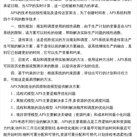
承诺日期。当ATP的实时计算，这一过程被称为能力的承诺。
APS的技术包括线性规划及遗传达室算法，为了创建时间表，APS系统利用
四个不同的数学技术：
一、线性规划：规划和调度使用的线性函数，由于生产计划的变量是在APS
系统的限制，该方案可以轻松的创建，帮助解决实际生产问题的线性函数。
二、遗传算法：这是优胜劣汰的方法规划和调度，APS系统采用遗传算法产
生可能的解决方案，基于遗传以前的解决方案融合。该系统继续生产的融合，直
到它已创建更好的时间，它可以生产变量和约束。
三、启发式：规划和调度使用实验测试的方法，使用这种方法时，APS系统
可回首历史数据或预测示来的数据，以提供改善计划的信息。
四、基于约束的计划：根据系统的约束因素，评估出可行的计划和
排程方
案
。可能这是最易理解的方法。
APS为制造业的四类制造模型提供解决方案:
1，流程式模型,APS主要是顺序优化问题.
2，离散式模型,APS主要是解决多工序,多资源的优化调度问题.
3，流程和离散的混合模型. APS同时解决顺序和调度的优化问题.
4，项目管理模型,APS主要解决关键链（资源约束）和成本时间最小化问题.
APS考虑不同行业的解决方案。APS的主要着眼点是工序逻辑约束和资源能
力约束,
物料和工序流程
紧密联结.各种优化规则.计算最早可能开始时间和最迟可
能开始时间.物料可重分配和可替代,资源可重分配和可替代.计划排程考虑柔性(缓