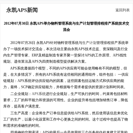
永凯APS新闻
返回列表
2012年07月30日 永凯APS举办物料管理系统与生产计划管理排程排产系统技术交
流会
2012年07月26日 永凯APS针对物料管理系统与
生产计划
管理排程排产系统举
办了一场技术探讨交流会，本次活动主要由永凯APS技术总监、资深顾问及行业
内生产管理专家、ERP及精益制造专家齐聚一堂探讨APS的工作原理、APS线性
规划、遗传算法及APS为四类制造模型提供解决方案。
APS系统遵循四个模型，不同的APS供应商可能会使用略有不同的模型，但
是，在大多情况下，所有的APS系统有这些相同的通用组件，组件包括： 一供应
链规划：APS系统评估供应链内的因素，这些因素包括运输方式和供应商的能
力，最终，SCP确定供应链能力，并根据每个需求者提供的资源计划和时间表。
二企业规划：
APS系统
进行企业规划，生产可执行的时间，约束将包括材料
要求，工厂的和平能力和资源的可用性。企业的提升将包括增加销售订单，降低
库存，提高客户满意度。
三生产高度：企业将生产订单信息提供给APS系统，然后使用该信息来优化
工厂的生产，以最小化设置和工作中心更换之间的时间。这个过程中也提高了物
料需求的准确性的时间。
四准确的交期承诺：APS的最后一步是使用前三个任务的住处来建立可靠的