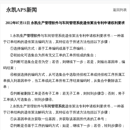
永凯APS新闻
返回列表
2012年07月11日 永凯生产管理软件与车间管理系统遗传算法专利申请权利要求
1.永凯
生产管理软件
与车间管理系统遗传算法专利申请权利要求书：一种基
于订单结构的遗传算法编码方法，其特征在于所述方法包括以下步骤：
①选择编码方式：基于工单编码或基于工序编码；
②初始化可选集合为所有无父工单的工单所组成的集合；
③判断可选集合是否为空；若否，则继续下一步；若是，则输出基因串，编
码结束；
④根据选择的编码方式，从可选集合中选取待排程工单或待排程工序所属工
单插入到基因串中，当工单或此工单所有工序结束编码时，从集合中删除该工
单；
⑤判断被删除工单是否有子工单：若无子工单，则转到步骤③；否则，将子
工单插入可选集合，转到步骤④。
2.永凯生产管理软件与
车间管理系统
遗传算法专利申请权利要求书，一种基
于订单结构的遗传算法解码方法，其特征在于所述方法包括以下步骤：
①从基因串依次获取一位基因，并获取该基因所代表的工单号；
②判断是否基于工序的编码方式：如是，继续下一步；若否，转到步骤④；