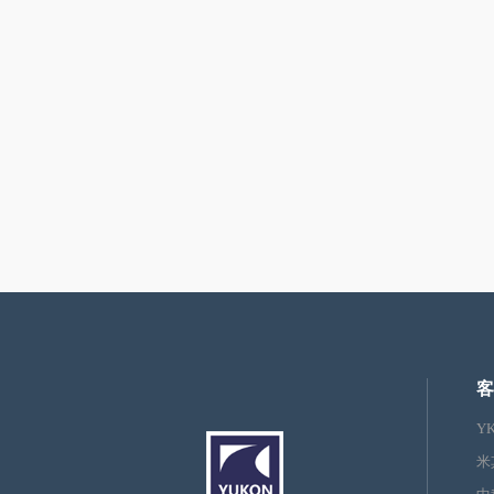
客
Y
米