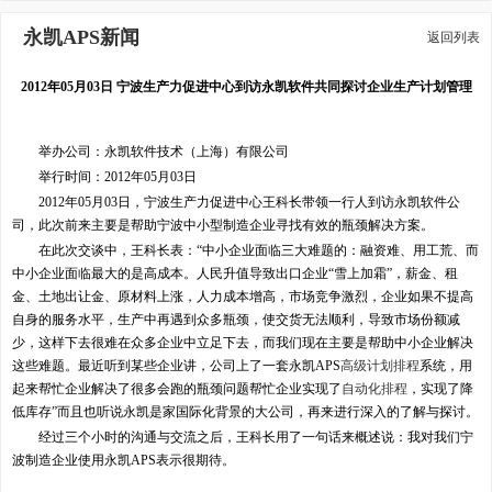
永凯APS新闻
返回列表
2012年05月03日 宁波生产力促进中心到访永凯软件共同探讨企业生产计划管理
举办公司：永凯软件技术（上海）有限公司
举行时间：2012年05月03日
2012年05月03日，宁波生产力促进中心王科长带领一行人到访永凯软件公
司，此次前来主要是帮助宁波中小型制造企业寻找有效的瓶颈解决方案。
在此次交谈中，王科长表：“中小企业面临三大难题的：融资难、用工荒、而
中小企业面临最大的是高成本。人民升值导致出口企业“雪上加霜”，薪金、租
金、土地出让金、原材料上涨，人力成本增高，市场竞争激烈，企业如果不提高
自身的服务水平，生产中再遇到众多瓶颈，使交货无法顺利，导致市场份额减
少，这样下去很难在众多企业中立足下去，而我们现在主要是帮助中小企业解决
这些难题。最近听到某些企业讲，公司上了一套永凯APS
高级计划排程
系统，用
起来帮忙企业解决了很多会跑的瓶颈问题帮忙企业实现了
自动化排程
，实现了降
低库存”而且也听说永凯是家国际化背景的大公司，再来进行深入的了解与探讨。
经过三个小时的沟通与交流之后，王科长用了一句话来概述说：我对我们宁
波制造企业使用永凯APS表示很期待。