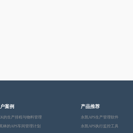
户案例
产品推荐
KK的生产排程与物料管理
永凯APS生产管理软件
其林的APS车间管理计划
永凯APS执行监控工具