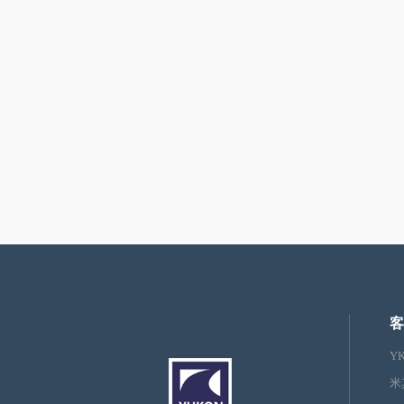
客
Y
米