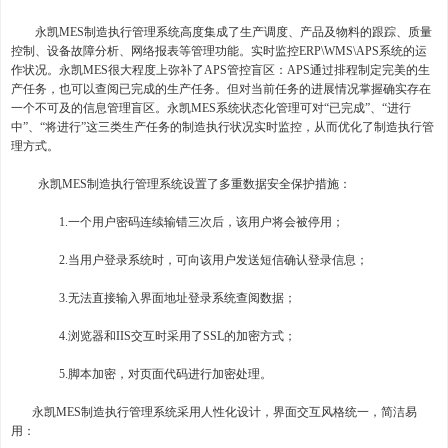
永凯MES制造执行管理系统高度集成了生产调度、产品及物料的跟踪、质量
控制、设备故障分析、网络报表等管理功能。实时监控ERP\WMS\APS系统的运
作状况。永凯MES很大程度上弥补了APS管控盲区：APS通过排程制定完美的生
产任务，也可以查阅已完成的生产任务。但对当前任务的进展情况掌握确实存在
一个不可及的信息管理盲区。永凯MES系统状态化管理可对“已完成”、“进行
中”、“将进行”这三类生产任务的制造执行状况实时监控，从而优化了制造执行管
理方式。
永凯MES制造执行管理系统设置了多重数据安全保护措施：
1.一个用户密码连续输错三次后，该用户将会被停用；
2.当用户登录系统时，可向该用户发送短信确认登录信息；
3.无法直接输入界面地址登录系统查阅数据；
4.浏览器和IIS交互时采用了SSL的加密方式；
5.脚本加密，对页面代码进行加密处理。
永凯MES制造执行管理系统采用人性化设计，界面交互风格统一，简洁易
用：