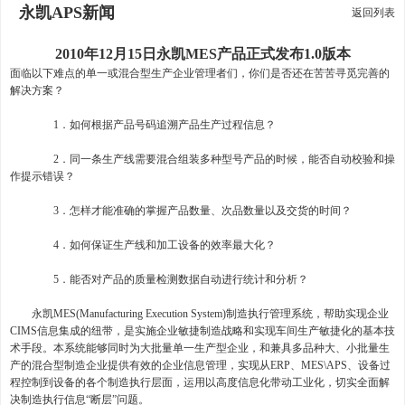
永凯APS新闻
返回列表
2010年12月15日永凯MES产品正式发布1.0版本
面临以下难点的单一或混合型生产企业管理者们，你们是否还在苦苦寻觅完善的
解决方案？
1．如何根据产品号码追溯产品生产过程信息？
2．同一条生产线需要混合组装多种型号产品的时候，能否自动校验和操
作提示错误？
3．怎样才能准确的掌握产品数量、次品数量以及交货的时间？
4．如何保证生产线和加工设备的效率最大化？
5．能否对产品的质量检测数据自动进行统计和分析？
永凯MES(Manufacturing Execution System)制造执行管理系统，帮助实现企业
CIMS信息集成的纽带，是实施企业敏捷制造战略和实现车间生产敏捷化的基本技
术手段。本系统能够同时为大批量单一生产型企业，和兼具多品种大、小批量生
产的混合型制造企业提供有效的企业信息管理，实现从ERP、MES\APS、设备过
程控制到设备的各个制造执行层面，运用以高度信息化带动工业化，切实全面解
决制造执行信息“断层”问题。