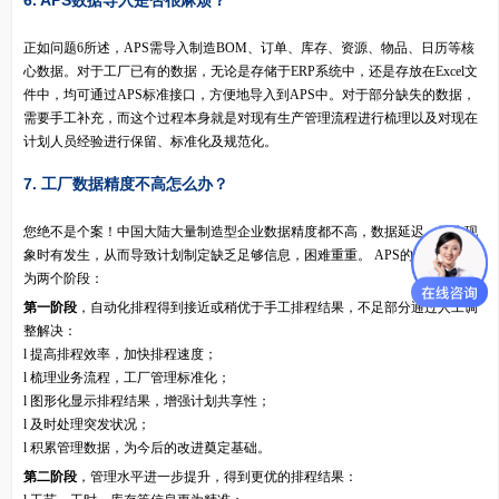
正如问题6所述，APS需导入制造BOM、订单、库存、资源、物品、日历等核
心数据。对于工厂已有的数据，无论是存储于ERP系统中，还是存放在Excel文
件中，均可通过APS标准接口，方便地导入到APS中。对于部分缺失的数据，
需要手工补充，而这个过程本身就是对现有生产管理流程进行梳理以及对现在
计划人员经验进行保留、标准化及规范化。
7. 工厂数据精度不高怎么办？
您绝不是个案！中国大陆大量制造型企业数据精度都不高，数据延迟、缺失现
象时有发生，从而导致计划制定缺乏足够信息，困难重重。 APS的解决之道分
为两个阶段：
第一阶段
，自动化排程得到接近或稍优于手工排程结果，不足部分通过人工调
整解决：
l 提高排程效率，加快排程速度；
l 梳理业务流程，工厂管理标准化；
l 图形化显示排程结果，增强计划共享性；
l 及时处理突发状况；
l 积累管理数据，为今后的改进奠定基础。
第二阶段
，管理水平进一步提升，得到更优的排程结果：