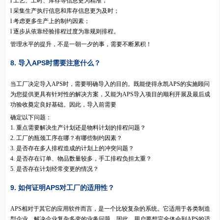
l 工艺、工时、库存等信息更为精准；
l 采集生产执行信息和库存信息更为及时；
l 考虑更多生产上的制约因素；
l 逐步从依靠经验排程过度为靠规则排程。
管理水平的提升，不是一朝一夕的事，需要不断累积！
8. 导入APS时需要注意什么？
当工厂决定导入APS时，需要明确导入的目的。既能使得永凯APS的实施顾问
为您提供更具有针对性的解决方案，又能为APS导入项目的顺利开展及最后成
功验收奠定良好基础。因此，导入前需要
确定以下问题：
1. 重点需要解决生产计划还是物料计划的排程问题？
2. 工厂的瓶颈工序在哪？有哪些制约因素？
3. 是否存在多人排程造成的计划上的冲突问题？
4. 是否存在订单、物品数量较多，手工排程负担太重？
5. 是否存在计划经常变更的情况？
9. 如何证明APS对工厂的适用性？
APS相对于其它的应用软件而言，是一个比较复杂的系统。它适用于各类制造
型企业，解决企业复杂多变的业务问题。因此，用户要想完全体会到APS的适