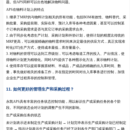
题。但APS同样可以出色地解决物料问题。
APS在物料计划上的特点
1. 继承了MRP的与物料计划相关的所有功能，包括BOM有效性、物料替代、采
购批量、采购提前期、实际在库、预计入库等各种考虑因素，甚至可以控制某
个订单的采购需求是否与其它订单的采购需求合并。
2. 由于同步化考虑生产计划、采购计划和外协计划，使得计划的精度比传统的
MRP更高，可以根据精确的物料需求时间来决定最佳的供应方式，真正实现准
时化(JIT)生产方式，使得成本最低，库存量最小。
3. 对物料的管理可以达到工序级别，可以考虑每道工序的投入、产出情况，使
得物料计划更为精细化。同时APS提供了各种图示化方法，展示物料计划。
4. 使得库存可以提前掌握原材料、半成品，产成品的精确的出入库时间、数
量，事先做好相关的准备工作，并在指定的时间对出入库事务进行控制，加强
企业生产过程库存的控制和管理。
11. 如何更好的管理生产和采购过程？
永凯APS具有丰富的任务状态控制功能，用以标识生产或采购任务的各个阶
段。不同的状态会对计划的调整产生不同的影响。
生产或采购任务的状态
未计划表示还未制定生产或采购计划 → 计划完毕表示生产或采购计划已经制定
完毕 → 指示计划表示生产或采购任务已经下达到各生产部门或采购部门 → 确