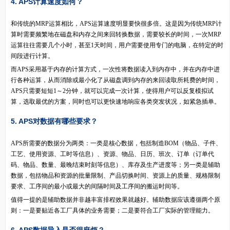
4. APS计算速度如何？
和传统的MRP运算相比，APS运算速度明显要快很多倍。这是因为传统MRP计
算时需要频繁地在磁盘和内存之间来回转换数据，需要较长的时间，一次MRP
运算往往需要几个小时，甚至1天时间，用户需要使用专门的电脑，在特定的时
间段进行计算。
而APS采用基于内存的计算方式，一次性将数据读入到内存中，并在内存中进
行各种运算，从而消除或最小化了从磁盘调到内存的来回读取所耗费的时间，
APS只需要短短1～2分钟，就可以完成一次计算，使得用户可以反复模拟试
算，选取最优的方案，同时也可以更快速地响应各类突发状况，如紧急插单。
5. APS对数据有哪些要求？
APS所需要的数据分为两类：一类是核心数据，包括制造BOM（物品、子件、
工艺、使用资源、工时等信息）、资源、物品、日历、班次、订单（订单代
码、物品、数量、最晚结束时刻等信息）、库存及生产进度等；另一类是辅助
数据，包括物品和资源的批量限制、产品切换时间、资源上的质量、规格限制
要求、工序间的最小或最大的间隔时间及工序间的搬运时间等。
值得一提的是辅助数据并非越丰富排程效果就越好。辅助数据应该遵循两个原
则：一是要贴近各工厂具体的业务需要；二是要符合工厂实际的管理能力。
6. APS数据导入是否很麻烦？