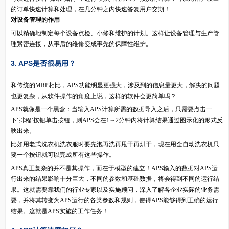
的订单快速计算和处理，在几分钟之内快速答复用户交期！
对设备管理的作用
可以精确地制定每个设备点检、小修和维护的计划。这样让设备管理与生产管
理紧密连接，从事后的维修变成事先的保障性维护。
3. APS是否很易用？
和传统的MRP相比，APS功能明显更强大，涉及到的信息量更大，解决的问题
也更复杂，从软件操作的角度上说，这样的软件会更简单吗？
APS就像是一个黑盒：当输入APS计算所需的数据导入之后，只需要点击一
下‘排程’按钮单击按钮，则APS会在1～2分钟内将计算结果通过图示化的形式反
映出来。
比如用老式洗衣机洗衣服时要先泡再洗再甩干再烘干，现在用全自动洗衣机只
要一个按钮就可以完成所有这些操作。
APS真正复杂的并不是其操作，而在于模型的建立！APS输入的数据对APS运
行出来的结果影响十分巨大，不同的参数和基础数据，将会得到不同的运行结
果。这就需要靠我们的行业专家以及实施顾问，深入了解各企业实际的业务需
要，并将其转变为APS运行的各类参数和规则，使得APS能够得到正确的运行
结果。这就是APS实施的工作任务！