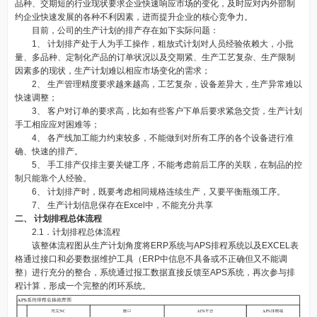
品种、交期短的行业现状要求企业快速响应市场的变化，及时应对内外部制
约企业快速发展的各种不利因素，进而提升企业的核心竞争力。
目前，公司的生产计划的排产存在如下实际问题：
1、 计划排产处于人为手工操作，粗放式计划对人员经验依赖大，小批
量、多品种、定制化产品的订单状况以及交期紧、生产工艺复杂、生产限制
因素多的现状，生产计划难以相应市场变化的需求；
2、 生产管理精度要求越来越高，工艺复杂，设备差异大，生产异常难以
快速调整；
3、 客户对订单的要求高，比如有些客户下单后要求紧急交货，生产计划
手工相应应对困难等；
4、 各产线加工能力约束较多，不能做到对所有工序的各个设备进行准
确、快速的排产。
5、 手工排产仅排主要关键工序，不能考虑前后工序的关联，在制品的控
制只能靠个人经验。
6、 计划排产时，既要考虑相同规格连续生产，又要平衡瓶颈工序。
7、 生产计划信息保存在Excel中，不能充分共享
二、 计划排程总体流
程
2.1．计划排程总体流程
该整体流程图从生产计划角度将ERP系统与APS排程系统以及EXCEL表
格通过接口和必要数据维护工具（ERP中信息不具备或不正确但又不能调
整）进行充分的整合，系统通过报工数据直接反馈至APS系统，再次参与排
程计算，形成一个完整的闭环系统。